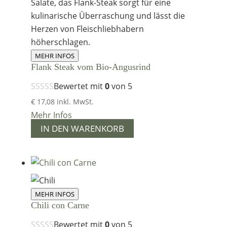
MEHR INFOS
Flank Steak vom Bio-Angusrind
Bewertet mit
0
von 5
€
17,08
inkl. MwSt.
Mehr Infos
IN DEN WARENKORB
MEHR INFOS
Chili con Carne
Bewertet mit
0
von 5