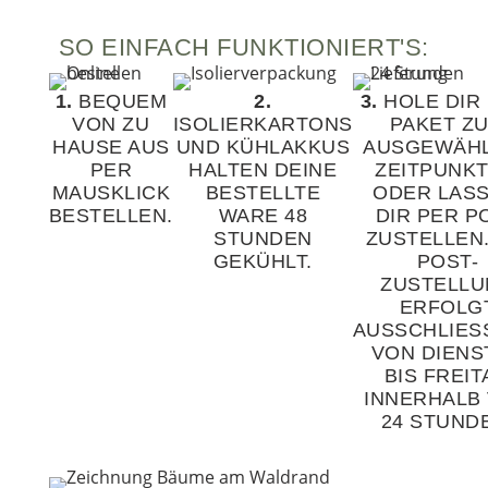
SO EINFACH FUNKTIONIERT'S:
1.
BEQUEM
2.
3.
HOLE DIR 
VON ZU
ISOLIERKARTONS
PAKET Z
HAUSE AUS
UND KÜHLAKKUS
AUSGEWÄH
PER
HALTEN DEINE
ZEITPUNKT
MAUSKLICK
BESTELLTE
ODER LASS
BESTELLEN.
WARE 48
DIR PER P
STUNDEN
ZUSTELLEN.
GEKÜHLT.
POST-
ZUSTELL
ERFOLG
AUSSCHLIESSL
ON DIENST
IS FREITA
NNERHALB V
4 STUNDE