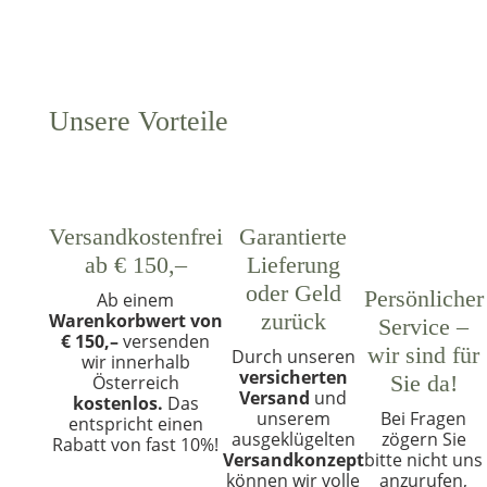
Unsere Vorteile
Versandkostenfrei
Garantierte
ab € 150,–
Lieferung
oder Geld
Persönlicher
Ab einem
zurück
Warenkorbwert von
Service –
€ 150,–
versenden
wir sind für
Durch unseren
wir innerhalb
versicherten
Sie da!
Österreich
Versand
und
kostenlos.
Das
unserem
Bei Fragen
entspricht einen
ausgeklügelten
zögern Sie
Rabatt von fast 10%!
Versandkonzept
bitte nicht uns
können wir volle
anzurufen,