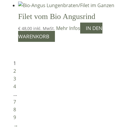
Filet vom Bio Angusrind
IN DEN
Mehr Infos
€
48,00
inkl. MwSt.
WARENKORB
1
2
3
4
…
7
8
9
→