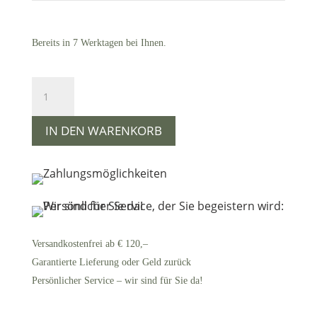
Bereits in 7 Werktagen bei Ihnen.
Geschenkbox
aus
2
individuellen
IN DEN WARENKORB
Fertiggerichten
vom
Bio-
Angusrind
Menge
Versandkostenfrei ab € 120,–
Garantierte Lieferung oder Geld zurück
Persönlicher Service – wir sind für Sie da!